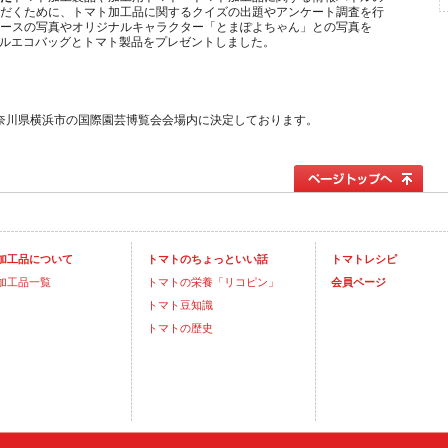
だくために、トマト加工品に関するクイズの出題やアンケート調査を行
ースの写真やオリジナルキャラクター「とまぽよちゃん」との写真を
リジナルエコバッグとトマト製品をプレゼントしました。
神奈川県横浜市の国際園芸博覧会会場内に決定しております。
加工品について
トマトのちょっといい話
トマトレシピ
加工品一覧
トマトの栄養「リコピン」
会員ページ
トマト豆知識
トマトの歴史