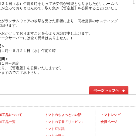
月２１日（水）午前９時をもって送受信が可能となりましたが、ホームペ
しが立っておりませんので、取り急ぎ【暫定版】を公開することにいたし
社がランサムウェアの攻撃を受けた影響により、同社提供のホスティング
に因ります。
をおかけしておりますことを心よりお詫び申し上げます。
データサーバーには全く異常はありません。）
間＞
前１時～６月２１日（水）午前９時
期間＞
前１時～未定
より、【暫定版】を公開いたしますが、
いますのでご了承下さい。
加工品について
トマトのちょっといい話
トマトレシピ
加工品一覧
トマトの栄養「リコピン」
会員ページ
トマト豆知識
トマトの歴史